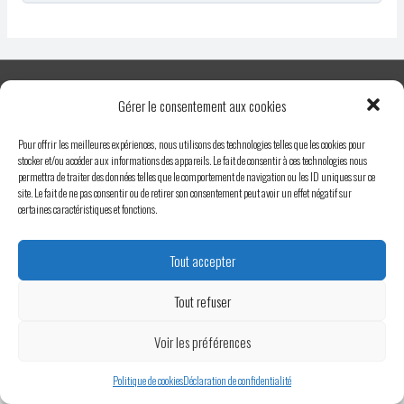
Accessibilité
Gérer le consentement aux cookies
CGV
Pour offrir les meilleures expériences, nous utilisons des technologies telles que les cookies pour
Politique de confidentialité
stocker et/ou accéder aux informations des appareils. Le fait de consentir à ces technologies nous
Mentions légales
permettra de traiter des données telles que le comportement de navigation ou les ID uniques sur ce
site. Le fait de ne pas consentir ou de retirer son consentement peut avoir un effet négatif sur
Copyright © 2026 Elearning Mageco Conseils
certaines caractéristiques et fonctions.
Tout accepter
Tout refuser
Voir les préférences
Politique de cookies
Déclaration de confidentialité